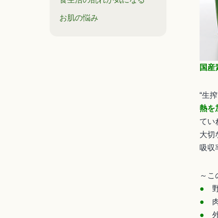
お肌の悩み
国産
“生
熱を
てい
大切
吸収
～こ
●
野
●
肉
●
外