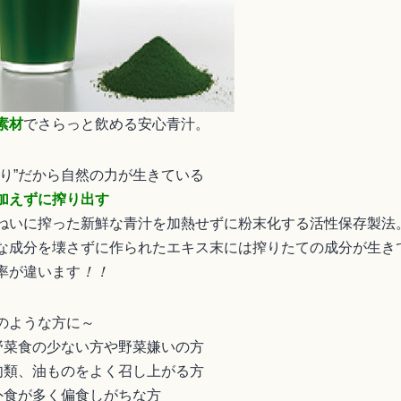
素材
でさらっと飲める安心青汁。
搾り”だから自然の力が生きている
加えずに搾り出す
ねいに搾った新鮮な青汁を加熱せずに粉末化する活性保存製法
な成分を壊さずに作られたエキス末には搾りたての成分が生き
率が違います
！！
のような方に～
菜食の少ない方や野菜嫌いの方
類、油ものをよく召し上がる方
食が多く偏食しがちな方