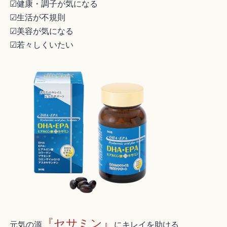
☑健康・調子が気になる
☑生活が不規則
☑美容が気になる
☑若々しくいたい
『セサミン』
元気の源
にキレイを助ける