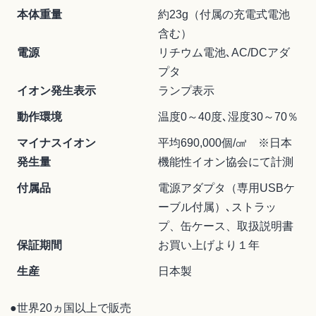
本体重量
約23g（付属の充電式電池
含む）
電源
リチウム電池､AC/DCアダ
プタ
イオン発生表示
ランプ表示
動作環境
温度0～40度､湿度30～70％
マイナスイオン
平均690,000個/㎤ ※日本
発生量
機能性イオン協会にて計測
付属品
電源アダプタ（専用USBケ
ーブル付属）､ストラッ
プ、缶ケース、取扱説明書
保証期間
お買い上げより１年
生産
日本製
●世界20ヵ国以上で販売