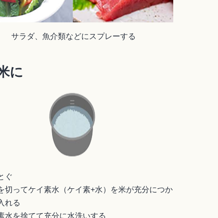
サラダ、魚介類などにスプレーする
米に
とぐ
を切ってケイ素水（ケイ素+水）を米が充分につか
入れる
素水を捨てて充分に水洗いする