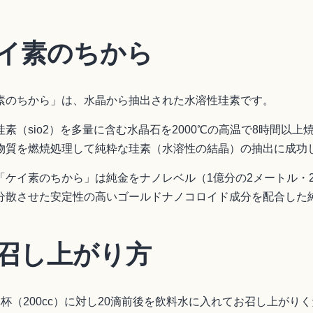
イ素のちから
素のちから」は、水晶から抽出された水溶性珪素です。
珪素（sio2）を多量に含む水晶石を2000℃の高温で8時間以
物質を燃焼処理して純粋な珪素（水溶性の結晶）の抽出に成功
「ケイ素のちから」は純金をナノレベル（1億分の2メートル・
分散させた安定性の高いゴールドナノコロイド成分を配合した
召し上がり方
1杯（200cc）に対し20滴前後を飲料水に入れてお召し上がり