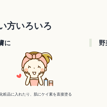
い方いろいろ
膚に
野
化粧品に入れたり、肌にケイ素を直接塗る