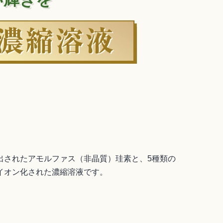
出されたアモルファス（非晶質）珪素と、5種類の
イオン化された濃縮溶液です。
。