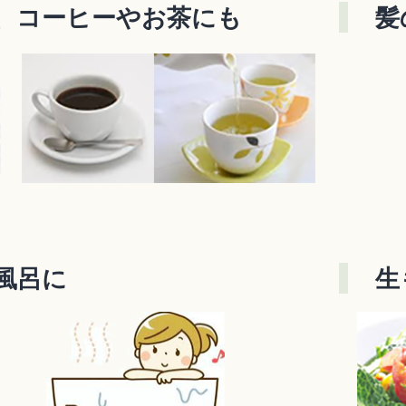
、コーヒーやお茶にも
髪
風呂に
生