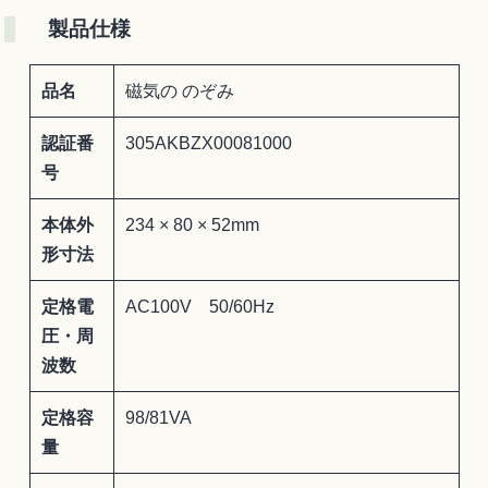
製品仕様
品名
磁気の のぞみ
認証番
305AKBZX00081000
号
本体外
234 × 80 × 52mm
形寸法
定格電
AC100V 50/60Hz
圧・周
波数
定格容
98/81VA
量